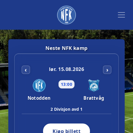
Neste NFK kamp
‹
›
lør. 15.08.2026
13:00
Notodden
Brattvåg
2 Divisjon avd 1
Kjøp billett